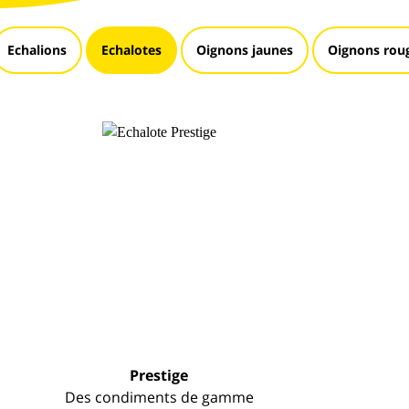
Echalions
Echalotes
Oignons jaunes
Oignons rou
Prestige
Des condiments de gamme